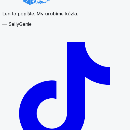
Len to popíšte. My urobíme kúzla.
— SellyGenie