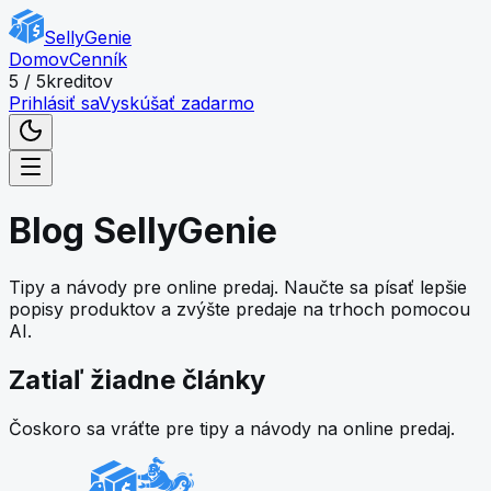
Skip to main content
SellyGenie
Domov
Cenník
5 / 5
kreditov
Prihlásiť sa
Vyskúšať zadarmo
Blog SellyGenie
Tipy a návody pre online predaj. Naučte sa písať lepšie
popisy produktov a zvýšte predaje na trhoch pomocou
AI.
Zatiaľ žiadne články
Čoskoro sa vráťte pre tipy a návody na online predaj.