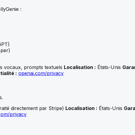
llyGenie :
 GPT)
sper)
ts vocaux, prompts textuels
Localisation :
États-Unis
Garan
ialité :
openai.com/privacy
s.
aité directement par Stripe)
Localisation :
États-Unis
Gara
.com/privacy