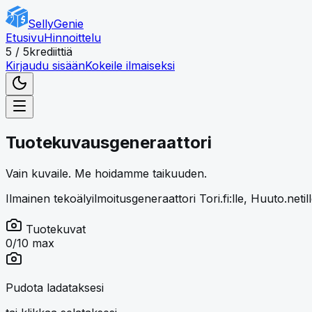
Skip to main content
SellyGenie
Etusivu
Hinnoittelu
5 / 5
krediittiä
Kirjaudu sisään
Kokeile ilmaiseksi
Tuotekuvausgeneraattori
Vain kuvaile.
Me hoidamme taikuuden.
Ilmainen tekoälyilmoitusgeneraattori Tori.fi:lle, Huuto.netill
Tuotekuvat
0
/10 max
Image upload area. Press Enter or Space to open file pi
Pudota ladataksesi