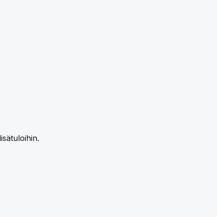
isätuloihin.
PG, GIF, WebP. Maximum file size: 10 megabytes. Maximum
1