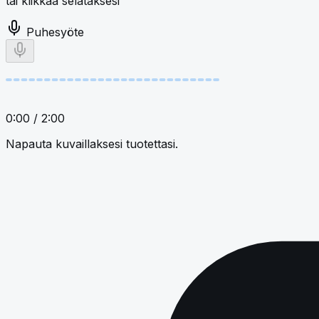
tai klikkaa selataksesi
Puhesyöte
0:00
/
2:00
Napauta kuvaillaksesi tuotettasi.