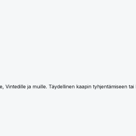
e, Vintedille ja muille. Täydellinen kaapin tyhjentämiseen tai l
cker, or drag and drop images. Accepted formats: PNG, J