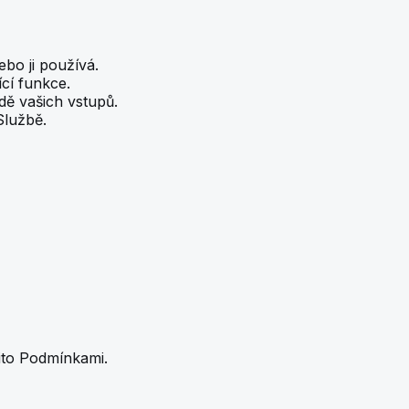
bo ji používá.
cí funkce.
dě vašich vstupů.
Službě.
ito Podmínkami.