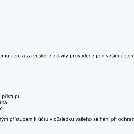
emu účtu a za veškeré aktivity prováděné pod vaším účtem
 přístupu
ána
ci
 přístupem k účtu v důsledku vašeho selhání při ochraně