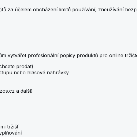
účtů za účelem obcházení limitů používání, zneužívání bezp
m vytvářet profesionální popisy produktů pro online tržišt
 chcete prodat)
 vstupu nebo hlasové nahrávky
zos.cz a další)
i tržišť
yplňování