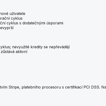
nové uživatele
urační cyklus
rační cyklus s dodatečnými úsporami
nevyprší
yklus; nevyužité kredity se nepřevádějí
zůstává aktivní
vím Stripe, platebního procesoru s certifikací PCI DSS.