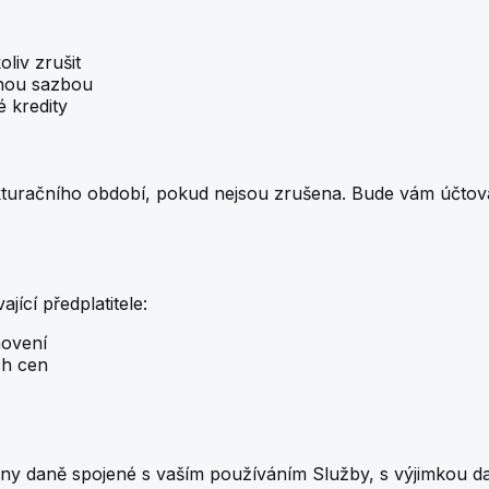
liv zrušit
nou sazbou
 kredity
kturačního období, pokud nejsou zrušena. Bude vám účtov
ící předplatitele:
novení
ch cen
hny daně spojené s vaším používáním Služby, s výjimkou d