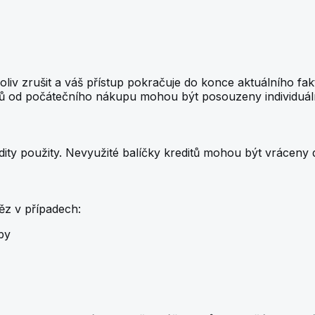
liv zrušit a váš přístup pokračuje do konce aktuálního fa
nů od počátečního nákupu mohou být posouzeny individuál
edity použity. Nevyužité balíčky kreditů mohou být vrácen
ěz v případech:
by