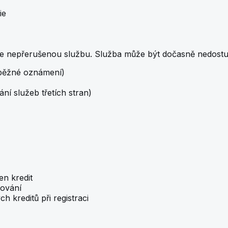
ie
eme nepřerušenou službu. Služba může být dočasně nedost
běžné oznámení)
ní služeb třetích stran)
n kredit
rování
 kreditů při registraci