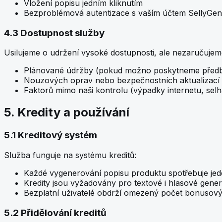
Vložení popisu jedním kliknutím
Bezproblémová autentizace s vaším účtem SellyGen
4.3 Dostupnost služby
Usilujeme o udržení vysoké dostupnosti, ale nezaručuj
Plánované údržby (pokud možno poskytneme před
Nouzových oprav nebo bezpečnostních aktualizací
Faktorů mimo naši kontrolu (výpadky internetu, selhá
5. Kredity a používání
5.1 Kreditový systém
Služba funguje na systému kreditů:
Každé vygenerování popisu produktu spotřebuje jede
Kredity jsou vyžadovány pro textové i hlasové gene
Bezplatní uživatelé obdrží omezený počet bonusových
5.2 Přidělování kreditů