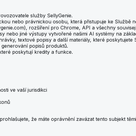
ovozovatele služby SellyGenie.
ckou nebo právnickou osobu, která přistupuje ke Službě ne
genie.com), rozšíření pro Chrome, API a všechny souvisejí
isy nebo jiné výstupy vytvořené našimi AI systémy na zákla
ávky, textové popisy a další materiály, které poskytujete 
 generování popisů produktů.
teré poskytují kredity a funkce.
ti ve vaší jurisdikci
konů
rohlašujete, že máte oprávnění zavázat tento subjekt těm