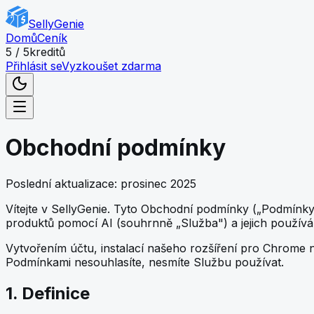
Skip to main content
SellyGenie
Domů
Ceník
5 / 5
kreditů
Přihlásit se
Vyzkoušet zdarma
Obchodní podmínky
Poslední aktualizace: prosinec 2025
Vítejte v SellyGenie. Tyto Obchodní podmínky („Podmínk
produktů pomocí AI (souhrnně „Služba") a jejich používán
Vytvořením účtu, instalací našeho rozšíření pro Chrome n
Podmínkami nesouhlasíte, nesmíte Službu používat.
1. Definice