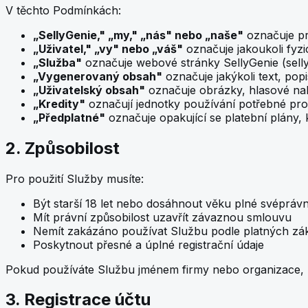
V těchto Podmínkách:
„SellyGenie," „my," „nás" nebo „naše"
označuje pr
„Uživatel," „vy" nebo „váš"
označuje jakoukoli fyzi
„Služba"
označuje webové stránky SellyGenie (selly
„Vygenerovaný obsah"
označuje jakýkoli text, pop
„Uživatelský obsah"
označuje obrázky, hlasové nahr
„Kredity"
označují jednotky používání potřebné pro
„Předplatné"
označuje opakující se platební plány, k
2. Způsobilost
Pro použití Služby musíte:
Být starší 18 let nebo dosáhnout věku plné svéprávnos
Mít právní způsobilost uzavřít závaznou smlouvu
Nemít zakázáno používat Službu podle platných zá
Poskytnout přesné a úplné registrační údaje
Pokud používáte Službu jménem firmy nebo organizace, p
3. Registrace účtu